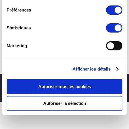
consentement
Préférences
Statistiques
Marketing
Formation radio
Par
tako
18 juin 2020
Afficher les détails
Partage de Voix || Tous droit réservés textes et photos. ||
Mentions
Autoriser tous les cookies
légales
© TakoandCo 2022.
Autoriser la sélection