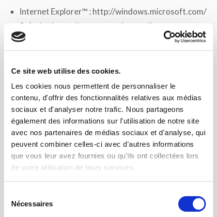
Internet Explorer™ : http://windows.microsoft.com/
Safari™ : https://support.apple.com/fr-
fr/HT201265
Chrome™ : http://support.google.com/chrome/
Firefox™ : https://support.mozilla.org/fr/
Ce site web utilise des cookies.
Opera™ : http://help.opera.com/
Les cookies nous permettent de personnaliser le
Vous pouvez utiliser les options de divers services
contenu, d'offrir des fonctionnalités relatives aux médias
sociaux et d'analyser notre trafic. Nous partageons
tiers pour maîtriser les informations que vous leur
également des informations sur l'utilisation de notre site
fournissez
avec nos partenaires de médias sociaux et d'analyse, qui
Facebook : https://www.facebook.com/help/
peuvent combiner celles-ci avec d'autres informations
AT Internet/Xiti (Mesure d’audience) :
que vous leur avez fournies ou qu'ils ont collectées lors
de votre utilisation de leurs services.
http://www.xiti.com/
Twitter : https://support.twitter.com/
Sélection
Google : https://support.google.com/
Nécessaires
du