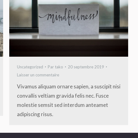
Uncategorized
Par
tako
20 septembre 2019
Laisser un commentaire
Vivamus aliquam ornare sapien, a suscipit nisi
convallis veltiam gravida felis nec. Fusce
molestie semsit sed interdum anteamet
adipiscing risus.