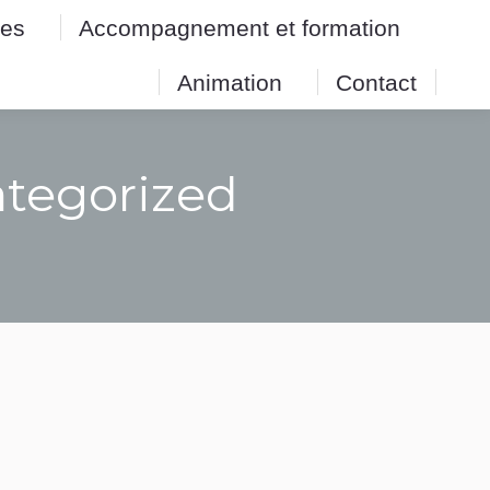
res
Accompagnement et formation
res
Accompagnement et formation
Animation
Contact
Animation
Contact
tegorized