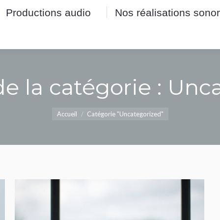
Productions audio
Nos réalisations sono
Productions audio
Nos réalisations sono
e la catégorie :
Unca
Vous êtes ici :
Accueil
Catégorie "Uncategorized"