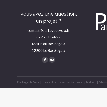
Vous avez une question,
un projet ?
contact@partagedevoix.fr
07.62.58.74.99
Mairie du Bas Segala
12200 Le Bas Segala
Trouvez nous sur :
Facebook
YouTube
page
page
opens
opens
in
in
Partage de Voix || Tous droit réservés textes et photos. ||
Menti
new
new
window
window