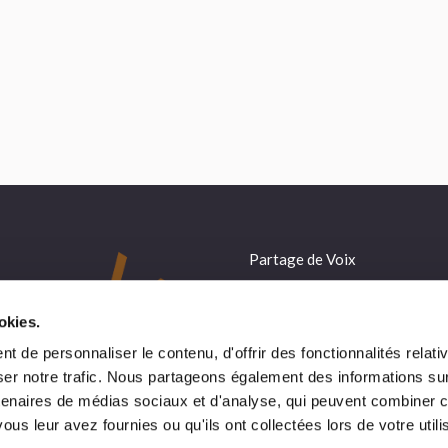
peu l’odeur de la poule farcie me
vie d’autrefois, de la religi
parvenait aux narines. »
guerres… mais aussi d’agric
d’alimentation. Pour pique-
Nicole – Habitante du
vous baigner , faites un dét
village de Montsalès
de la Roques. »
Une famille de 
Partage de Voix
Productions audio
okies.
Nos réalisations sonores
 de personnaliser le contenu, d'offrir des fonctionnalités relati
Accompagnement et formatio
er notre trafic. Nous partageons également des informations sur l
tenaires de médias sociaux et d'analyse, qui peuvent combiner c
Animation
ous leur avez fournies ou qu'ils ont collectées lors de votre utili