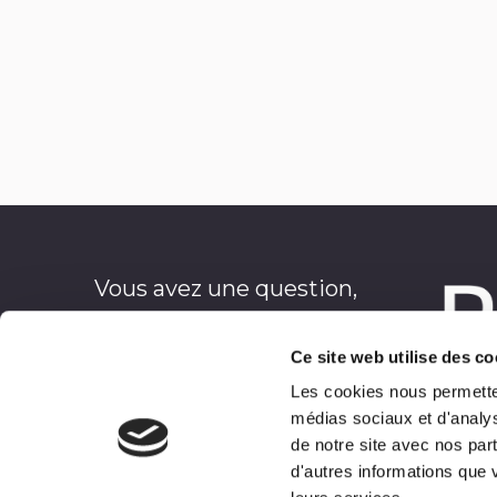
Marianne – Habitante de
Paris
Vous avez une question,
un projet ?
Ce site web utilise des co
contact@partagedevoix.fr
Les cookies nous permettent
07.62.58.74.99
médias sociaux et d'analys
Mairie du Bas Segala
de notre site avec nos par
12200 Le Bas Segala
d'autres informations que v