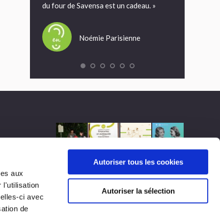
on, des
du four de Savensa est un cadeau. »
on est allé boi
ulture et
Et là on les a r
niquer et
Noémie Parisienne
our par l’aire
Mir
Toulouse
Autoriser tous les cookies
ves aux
n
'utilisation
Autoriser la sélection
elles-ci avec
sation de