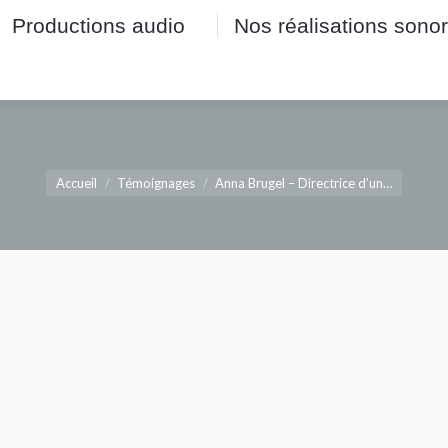
Productions audio
Nos réalisations sono
Productions audio
Nos réalisations sono
Vous êtes ici :
Accueil
Témoignages
Anna Brugel – Directrice d’un…