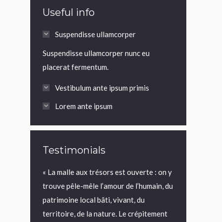
Useful info
Suspendisse ullamcorper
Suspendisse ullamcorper nunc eu
placerat fermentum.
Vestibulum ante ipsum primis
Lorem ante ipsum
Testimonials
ture
« La malle aux trésors est ouverte : on y
« On a aimé ce 
 le parcours
trouve pêle-mêle l’amour de l’humain, du
histoire… avec
n’avons
patrimoine local bâti, vivant, du
entendu, on se
arçons de la
territoire, de la nature. Le crépitement
partie du lieu. 